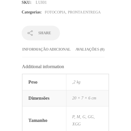
SKU:
LUI01
100%
algodão
Categorias:
FOTOCOPIA
,
PRONTA ENTREGA
quantidade
SHARE
INFORMAÇÃO ADICIONAL
AVALIAÇÕES (0)
Additional information
Peso
,2 kg
Dimensões
20 × 7 × 6 cm
P, M, G, GG,
Tamanho
XGG