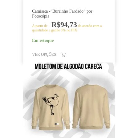
produto
Camiseta -“Burrinho Fardado” por
Fotocópia
R$
94,73
A partir de
de acordo com a
quantidade e ganhe 5% no PIX
Em estoque
VER OPÇÕES
Este
produto
tem
várias
variantes.
As
opções
podem
ser
escolhidas
na