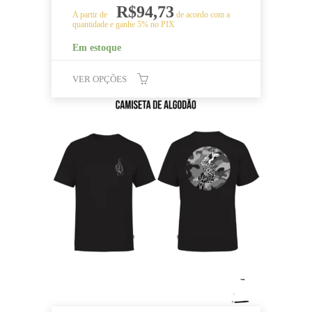
R$
94,73
A partir de
de acordo com a
quantidade e ganhe 5% no PIX
Em estoque
VER OPÇÕES
Este
produto
tem
várias
variantes.
As
opções
podem
ser
escolhidas
na
página
do