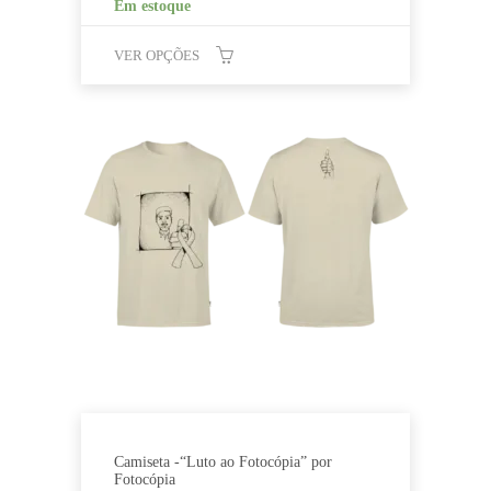
Em estoque
VER OPÇÕES
Este
produto
tem
várias
variantes.
As
opções
podem
ser
escolhidas
na
página
do
produto
Camiseta -“Luto ao Fotocópia” por
Fotocópia