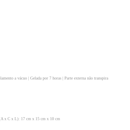
olamento a vácuo | Gelada por 7 horas | Parte externa não transpira
(A x C x L): 17 cm x 15 cm x 10 cm