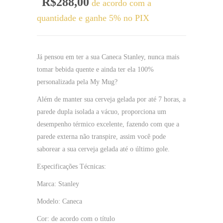
Faixa
R$
288,00
de acordo com a
de
quantidade e ganhe 5% no PIX
preço:
R$258,00
Já pensou em ter a sua Caneca Stanley, nunca mais
através
tomar bebida quente e ainda ter ela 100%
R$288,00
personalizada pela My Mug?
Além de manter sua cerveja gelada por até 7 horas, a
parede dupla isolada a vácuo, proporciona um
desempenho térmico excelente, fazendo com que a
parede externa não transpire, assim você pode
saborear a sua cerveja gelada até o último gole.
Especificações Técnicas:
Marca: Stanley
Modelo: Caneca
Cor: de acordo com o título