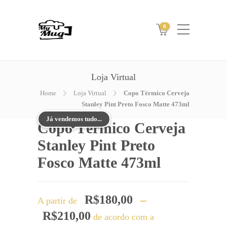
0
Loja Virtual
Home
Loja Virtual
Copo Térmico Cerveja
Stanley Pint Preto Fosco Matte 473ml
Já vendemos tudo...
Copo Térmico Cerveja
Stanley Pint Preto
Fosco Matte 473ml
R$
180,00
–
A partir de
Faixa
R$
210,00
de acordo com a