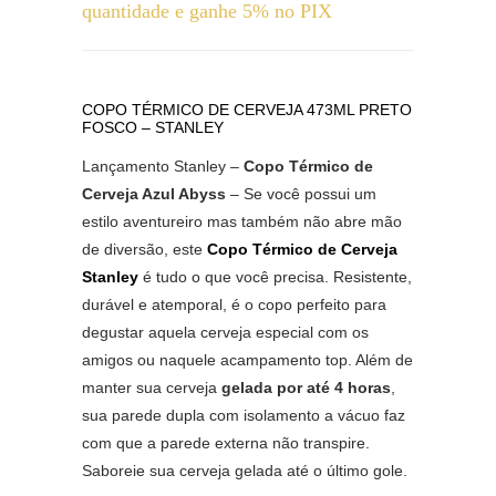
de
quantidade e ganhe 5% no PIX
preço:
R$180,00
através
COPO TÉRMICO DE CERVEJA 473ML PRETO
FOSCO – STANLEY
R$210,00
Lançamento Stanley –
Copo Térmico de
Cerveja Azul Abyss
– Se você possui um
estilo aventureiro mas também não abre mão
de diversão, este
Copo Térmico de Cerveja
Stanley
é tudo o que você precisa. Resistente,
durável e atemporal, é o copo perfeito para
degustar aquela cerveja especial com os
amigos ou naquele acampamento top. Além de
manter sua cerveja
gelada por até 4 horas
,
sua parede dupla com isolamento a vácuo faz
com que a parede externa não transpire.
Saboreie sua cerveja gelada até o último gole.