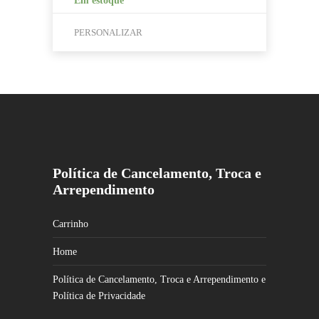
Em estoque
PERSONALIZAR
Este
produto
tem
várias
variantes.
As
opções
Política de Cancelamento, Troca e
podem
Arrependimento
ser
escolhidas
na
Carrinho
página
Home
do
produto
Política de Cancelamento, Troca e Arrependimento e
Política de Privacidade