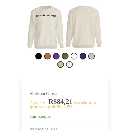
produto
tem
várias
variantes.
As
opções
podem
ser
escolhidas
na
página
do
produto
Moletom Careca
R$
84,21
A partir de
de acordo com a
quantidade e ganhe 5% no PIX
Em estoque
PERSONALIZAR