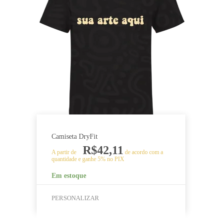
escolhidas
na
página
do
produto
Camiseta DryFit
R$
42,11
A partir de
de acordo com a
quantidade e ganhe 5% no PIX
Em estoque
PERSONALIZAR
Este