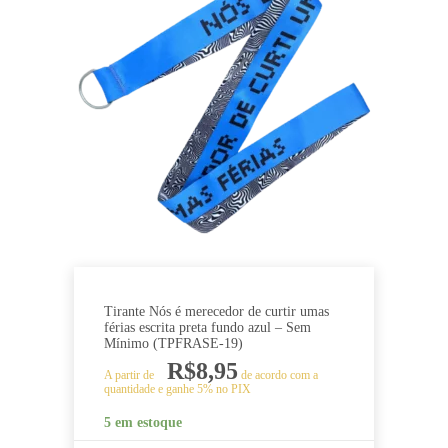
Tirante Nós é merecedor de curtir umas
férias escrita preta fundo azul – Sem
Mínimo (TPFRASE-19)
R$
8,95
A partir de
de acordo com a
quantidade e ganhe 5% no PIX
5 em estoque