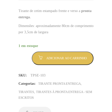
Tirante de cetim estampado frente e verso a
pronta
entrega.
Dimensões: aproximadamente 80cm de comprimento
por 3,5cm de largura
1 em estoque
Tirante
ADICIONAR AO CARRINHO
arco-
iris
-
SKU:
TPSE-103
Sem
Mínimo
Categorias:
TIRANTE PRONTA ENTREGA
,
(TPSE-
TIRANTES
,
TIRANTES À PRONTA ENTREGA - SEM
103)
ESCRITOS
quantidade