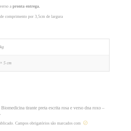
 verso a
pronta entrega.
de comprimento por 3,5cm de largura
 kg
 × 5 cm
e Biomedicina tirante preta escrita rosa e verso dna roxo –
”
ublicado.
Campos obrigatórios são marcados com