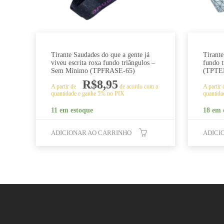
Tirante Saudades do que a gente já
Tirante
viveu escrita roxa fundo triângulos –
fundo 
Sem Mínimo (TPFRASE-65)
(TPTE
R$
8,95
A partir de
de acordo com a
A partir
quantidade e ganhe 5% no PIX
quantida
11 em estoque
18 em 
ADICIONAR AO CARRINHO
ADICI