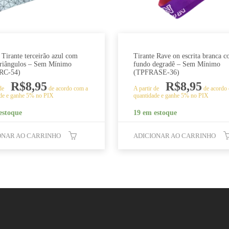
 Tirante terceirão azul com
Tirante Rave on escrita branca 
triângulos – Sem Mínimo
fundo degradê – Sem Mínimo
RC-54)
(TPFRASE-36)
R$
8,95
R$
8,95
 de
de acordo com a
A partir de
de acordo
de e ganhe 5% no PIX
quantidade e ganhe 5% no PIX
estoque
19 em estoque
ONAR AO CARRINHO
ADICIONAR AO CARRINHO