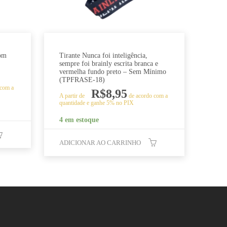
com
Tirante Nunca foi inteligência,
sempre foi brainly escrita branca e
vermelha fundo preto – Sem Mínimo
(TPFRASE-18)
 com a
R$
8,95
A partir de
de acordo com a
quantidade e ganhe 5% no PIX
4 em estoque
ADICIONAR AO CARRINHO