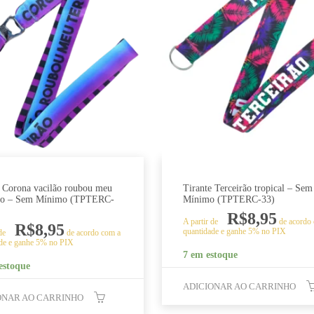
e Corona vacilão roubou meu
Tirante Terceirão tropical – Sem
rão – Sem Mínimo (TPTERC-
Mínimo (TPTERC-33)
R$
8,95
A partir de
de acordo
R$
8,95
quantidade e ganhe 5% no PIX
 de
de acordo com a
de e ganhe 5% no PIX
7 em estoque
estoque
ADICIONAR AO CARRINHO
ONAR AO CARRINHO