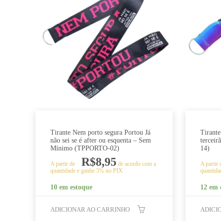
Tirante Nem porto segura Portou Já
Tirant
não sei se é after ou esquenta – Sem
tercei
Mínimo (TPPORTO-02)
14)
R$
8,95
A partir de
de acordo com a
A partir
quantidade e ganhe 5% no PIX
quantida
10 em estoque
12 em 
ADICIONAR AO CARRINHO
ADICI