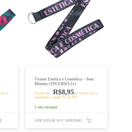
Tirante Estética e Cosmética – Sem
Mínimo (TPCURSO-21)
R$
8,95
 com a
A partir de
de acordo com a
quantidade e ganhe 5% no PIX
5 em estoque
ADICIONAR AO CARRINHO