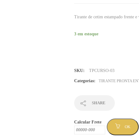
Tirante de cetim estampado frente e 
3 em estoque
Tirante
Direito
20mm
com
SKU:
TPCURSO-03
abridor
-
Categorias:
TIRANTE PRONTA E
Sem
Mínimo
(TPCURSO-
SHARE
03)
quantidade
Calcular Frete
OK