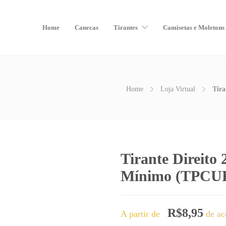
Home
Canecas
Tirantes
Camisetas e Moletons
Home
Loja Virtual
Tir
Tirante Direit
Mínimo (TPCU
R$
8,95
A partir de
de ac