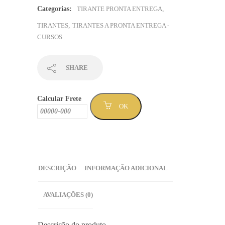
em
Categorias:
TIRANTE PRONTA ENTREGA
,
preto
TIRANTES
,
TIRANTES A PRONTA ENTREGA -
com
CURSOS
fundo
degradê
arco
SHARE
iris
-
Calcular Frete
Sem
OK
Mínimo
(TPCURSO-
84)
quantidade
DESCRIÇÃO
INFORMAÇÃO ADICIONAL
AVALIAÇÕES (0)
Descrição do produto