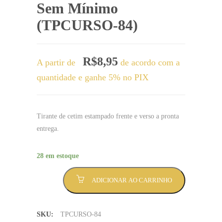
Sem Mínimo
(TPCURSO-84)
R$
8,95
A partir de
de acordo com a
quantidade e ganhe 5% no PIX
Tirante de cetim estampado frente e verso a pronta
entrega.
28 em estoque
Tirante
ADICIONAR AO CARRINHO
ENGENHARIA
DE
ALIMENTOS
SKU:
TPCURSO-84
escrito