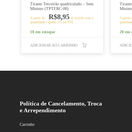
Tirante Terceirão quadriculado – Sem
Tirant
Mínimo (TPTERC-08)
Mínim
R$
8,95
A partir de
de acordo com a
A partir
quantidade e ganhe 5% no PIX
quantida
18 em estoque
20 em 
ADICIONAR AO CARRINHO
ADICI
Política de Cancelamento, Troca
e Arrependimento
Carrinho