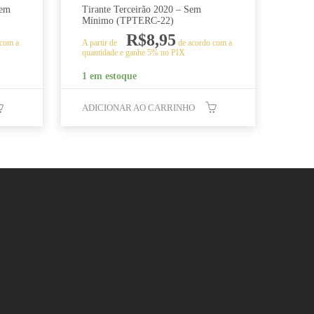
Sem
Tirante Terceirão 2020 – Sem
Mínimo (TPTERC-22)
R$
8,95
 com a
A partir de
de acordo com a
quantidade e ganhe 5% no PIX
1 em estoque
ADICIONAR AO CARRINHO