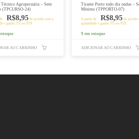
e Técnico Agropecuária – Sem
Tirante Porto todo dia ondas – 
o (TPCURSO-24)
Mínimo (TPPORTO-07)
R$
8,95
R$
8,95
 de
de acordo com a
A partir de
de acordo
de e ganhe 5% no PIX
quantidade e ganhe 5% no PIX
estoque
9 em estoque
ONAR AO CARRINHO
ADICIONAR AO CARRINHO