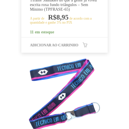
Tirante Saudades do que a gente já viveu
escrita roxa fundo triângulos – Sem
Mínimo (TPFRASE-65)
R$
8,95
A partir de
de acordo com a
quantidade e ganhe 5% no PIX
11 em estoque
ADICIONAR AO CARRINHO