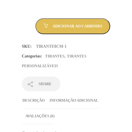
Tirante
ADICIONAR AO CARRINHO
largo
8cm
com
SKU:
TIRANTE8CM-1
ou
sem
Categorias:
TIRANTES
,
TIRANTES
bolso
PERSONALIZÁVEIS
quantidade
SHARE
DESCRIÇÃO
INFORMAÇÃO ADICIONAL
AVALIAÇÕES (0)