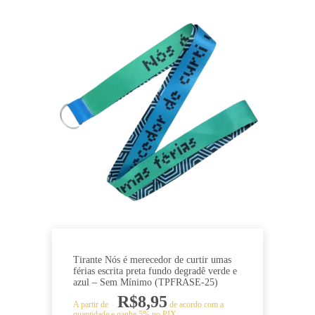
Tirante Nós é merecedor de curtir umas
férias escrita preta fundo degradê verde e
azul – Sem Mínimo (TPFRASE-25)
R$
8,95
A partir de
de acordo com a
quantidade e ganhe 5% no PIX