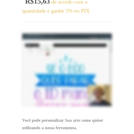
Faixa
R$
15,63
de acordo com a
de
quantidade e ganhe 5% no PIX
preço:
R$12,63
através
R$15,63
Você pode personalizar Sua arte como quiser
utilizando a nossa ferramenta.