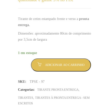
Tirante de cetim estampado frente e verso a
pronta
entrega.
Dimensões: aproximadamente 80cm de comprimento
por 3,5cm de largura
1 em estoque
Tirante
ADICIONAR AO CARRINHO
NEON
Laranja
-
SKU:
TPSE - 97
Sem
Mínimo
Categorias:
TIRANTE PRONTA ENTREGA
,
(TPSE-
TIRANTES
,
TIRANTES À PRONTA ENTREGA - SEM
97
ESCRITOS
)