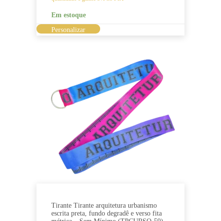
Em estoque
Este
Personalizar
produto
tem
várias
variantes.
As
opções
podem
ser
escolhidas
na
página
do
produto
Tirante Tirante arquitetura urbanismo
escrita preta, fundo degradê e verso fita