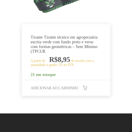
Tirante Tirante técnico em agropecuária
escrita verde com fundo preto e verso
com formas geométricas – Sem Mínimo
(TPCUR
R$
8,95
A partir de
de acordo com a
quantidade e ganhe 5% no PIX
21 em estoque
ADICIONAR AO CARRINHO