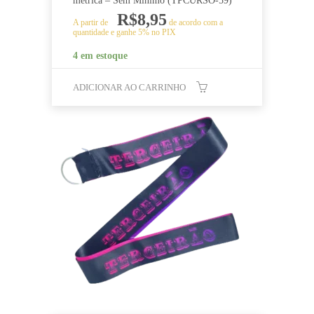
métrica – Sem Mínimo (TPCURSO-59)
R$
8,95
A partir de
de acordo com a
quantidade e ganhe 5% no PIX
4 em estoque
ADICIONAR AO CARRINHO