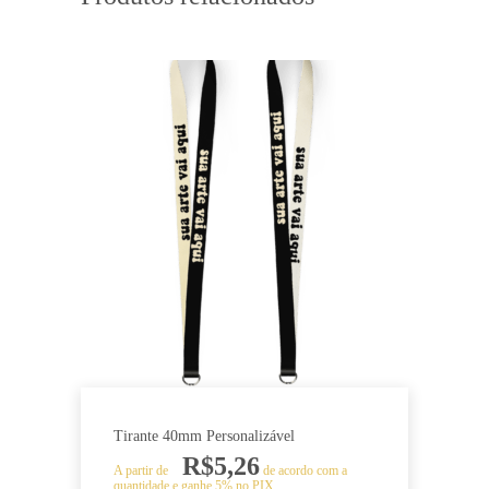
Tirante 40mm Personalizável
R$
5,26
A partir de
de acordo com a
quantidade e ganhe 5% no PIX