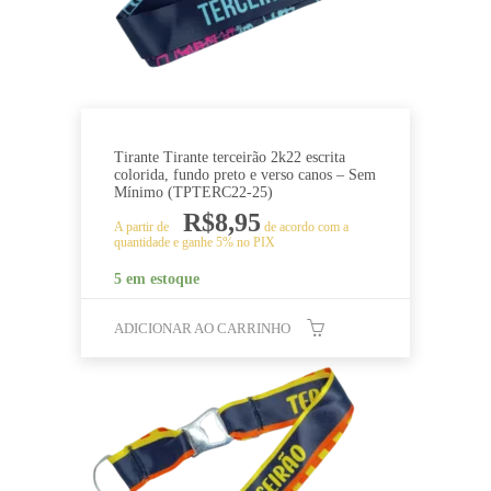
Tirante Tirante terceirão 2k22 escrita
colorida, fundo preto e verso canos – Sem
Mínimo (TPTERC22-25)
R$
8,95
A partir de
de acordo com a
quantidade e ganhe 5% no PIX
5 em estoque
ADICIONAR AO CARRINHO