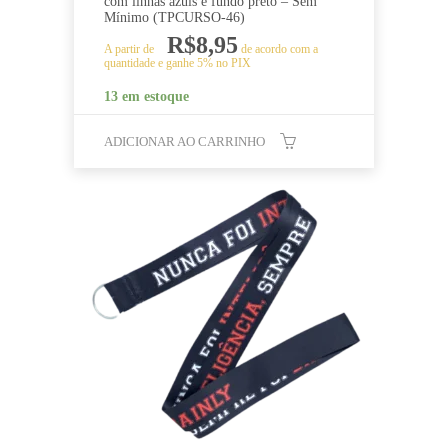
com linhas azuis e fundo preto – Sem
Mínimo (TPCURSO-46)
R$
8,95
A partir de
de acordo com a
quantidade e ganhe 5% no PIX
13 em estoque
ADICIONAR AO CARRINHO