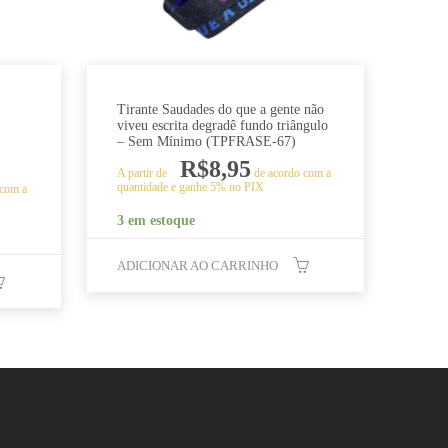
Tirante Saudades do que a gente não
viveu escrita degradê fundo triângulo
– Sem Mínimo (TPFRASE-67)
R$
8,95
A partir de
de acordo com a
quantidade e ganhe 5% no PIX
 com a
3 em estoque
ADICIONAR AO CARRINHO