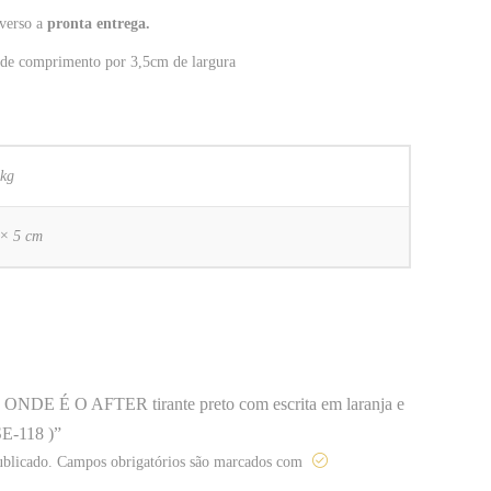
 verso a
pronta entrega.
de comprimento por 3,5cm de largura
 kg
 × 5 cm
nte ONDE É O AFTER tirante preto com escrita em laranja e
E-118 )”
ublicado.
Campos obrigatórios são marcados com