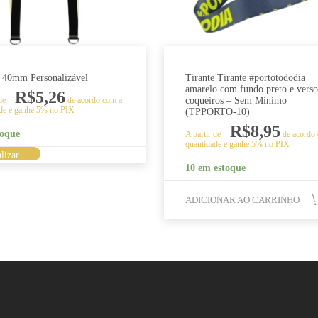
e 40mm Personalizável
Tirante Tirante #portotododia
amarelo com fundo preto e verso
R$
5,26
 de
de acordo com a
coqueiros – Sem Mínimo
de e ganhe 5% no PIX
(TPPORTO-10)
R$
8,95
oque
A partir de
de acordo
quantidade e ganhe 5% no PIX
Este
lizar
10 em estoque
produto
tem
ADICIONAR AO CARRINHO
várias
variantes.
As
opções
podem
ser
escolhidas
na