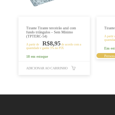
Tirante Tirante terceirão azul com
Tirant
fundo triângulos – Sem Mínimo
(TPTERC-54)
A partir
quantida
R$
8,95
A partir de
de acordo com a
quantidade e ganhe 5% no PIX
Em est
Persona
18 em estoque
ADICIONAR AO CARRINHO