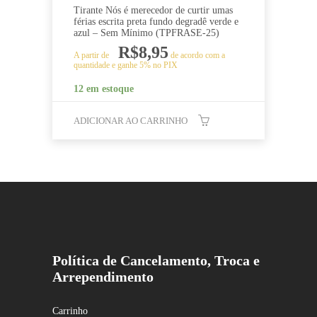
Tirante Nós é merecedor de curtir umas
férias escrita preta fundo degradê verde e
azul – Sem Mínimo (TPFRASE-25)
R$
8,95
A partir de
de acordo com a
quantidade e ganhe 5% no PIX
12 em estoque
ADICIONAR AO CARRINHO
Política de Cancelamento, Troca e
Arrependimento
Carrinho