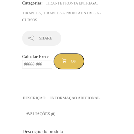
escrita
Categorias:
TIRANTE PRONTA ENTREGA
,
branca
TIRANTES
,
TIRANTES A PRONTA ENTREGA -
-
CURSOS
Sem
Mínimo
(TPCURSO-
SHARE
142
)
Calcular Frete
quantidade
OK
DESCRIÇÃO
INFORMAÇÃO ADICIONAL
AVALIAÇÕES (0)
Descrição do produto