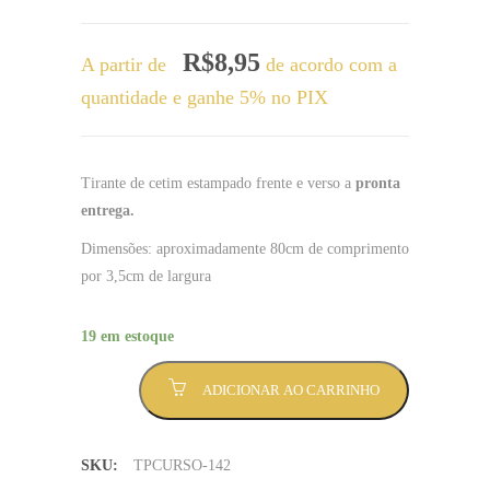
R$
8,95
A partir de
de acordo com a
quantidade e ganhe 5% no PIX
Tirante de cetim estampado frente e verso a
pronta
entrega.
Dimensões: aproximadamente 80cm de comprimento
por 3,5cm de largura
19 em estoque
Tirante
ADICIONAR AO CARRINHO
Química
pantra
fundo
SKU:
TPCURSO-142
rosa