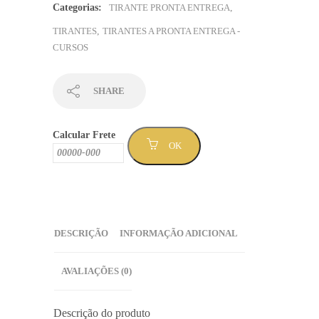
dedragê
Categorias:
TIRANTE PRONTA ENTREGA
,
azul
TIRANTES
,
TIRANTES A PRONTA ENTREGA -
-
CURSOS
Sem
Mínimo
(TPCURSO-
SHARE
119
)
Calcular Frete
quantidade
OK
DESCRIÇÃO
INFORMAÇÃO ADICIONAL
AVALIAÇÕES (0)
Descrição do produto