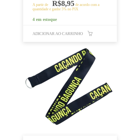
R$
8,95
A partir de
de acordo com a
quantidade e ganhe 5% no PIX
4 em estoque
ADICIONAR AO CARRINHO