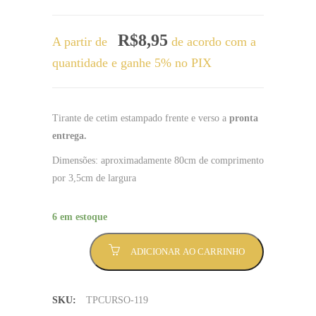
R$
8,95
A partir de
de acordo com a
quantidade e ganhe 5% no PIX
Tirante de cetim estampado frente e verso a
pronta
entrega.
Dimensões: aproximadamente 80cm de comprimento
por 3,5cm de largura
6 em estoque
Tirante
ADICIONAR AO CARRINHO
Relações
internacionais
preto
SKU:
TPCURSO-119
e