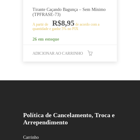
Tirante Caçando Bagunça – Sem Mínimo
(TPFRASE-73)
R$
8,95
A partir de
de acordo com a
quantidade e ganhe 5% no PIX
26 em estoque
ADICIONAR AO CARRINHO
Política de Cancelamento, Troca e
Arrependimento
Carrinho