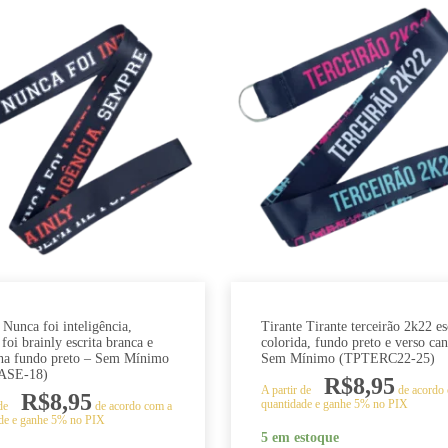
 Nunca foi inteligência,
Tirante Tirante terceirão 2k22 es
foi brainly escrita branca e
colorida, fundo preto e verso ca
ha fundo preto – Sem Mínimo
Sem Mínimo (TPTERC22-25)
ASE-18)
R$
8,95
A partir de
de acordo
R$
8,95
quantidade e ganhe 5% no PIX
 de
de acordo com a
de e ganhe 5% no PIX
5 em estoque