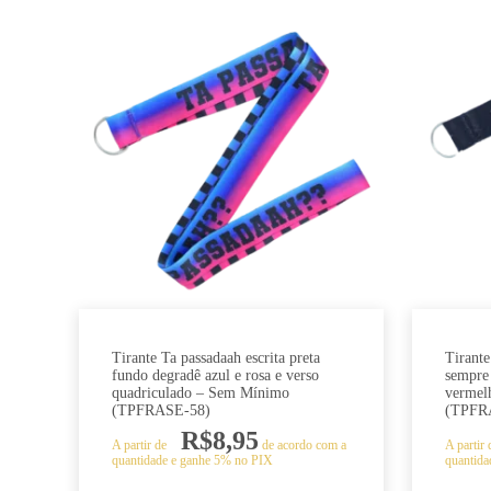
Tirante Ta passadaah escrita preta
Tirante
fundo degradê azul e rosa e verso
sempre 
quadriculado – Sem Mínimo
vermel
(TPFRASE-58)
(TPFR
R$
8,95
A partir de
de acordo com a
A partir
quantidade e ganhe 5% no PIX
quantida