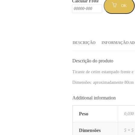
Calcular Frete
quantidade
OK
DESCRIÇÃO
INFORMAÇÃO AD
Descrição do produto
Tirante de cetim estampado frente e
Dimensões: aproximadamente 80cm 
Additional information
Peso
0,030
Dimensões
5 × 5