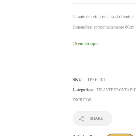
Tirante de cetim estampado frente e
Dimensões: aproximadamente 80cm 
20 em estoque
Tirante
rosa
com
linhas
SKU:
TPSE-101
curvas
em
Categorias:
TIRANTE PRONTA E
preto
ESCRITOS
-
Sem
Mínimo
SHARE
(TPSE-
101)