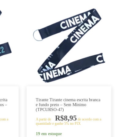
crita
Tirante Tirante cinema escrita branca
nos –
e fundo preto – Sem Mínimo
(TPCURSO-47)
R$
8,95
 com a
A partir de
de acordo com a
quantidade e ganhe 5% no PIX
19 em estoque