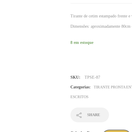
Tirante de cetim estampado frente e
Dimensões: aproximadamente 80cm 
8 em estoque
Tirante
Setas
em
branco
SKU:
TPSE-87
azul
roxo
Categorias:
TIRANTE PRONTA E
e
ESCRITOS
preto
-
Sem
SHARE
Mínimo
(TPSE-