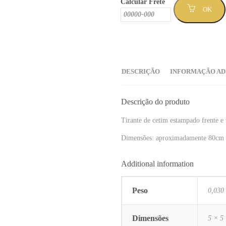
Calcular Frete
87
OK
)
quantidade
DESCRIÇÃO
INFORMAÇÃO AD
Descrição do produto
Tirante de cetim estampado frente e
Dimensões: aproximadamente 80cm 
Additional information
Peso
0,030
Dimensões
5 × 5