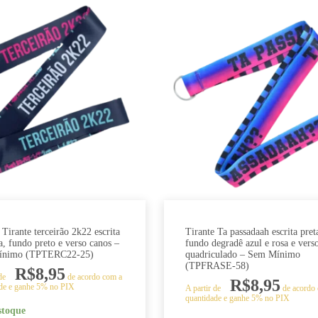
 Tirante terceirão 2k22 escrita
Tirante Ta passadaah escrita pret
a, fundo preto e verso canos –
fundo degradê azul e rosa e vers
ínimo (TPTERC22-25)
quadriculado – Sem Mínimo
(TPFRASE-58)
R$
8,95
 de
de acordo com a
R$
8,95
de e ganhe 5% no PIX
A partir de
de acordo
quantidade e ganhe 5% no PIX
stoque