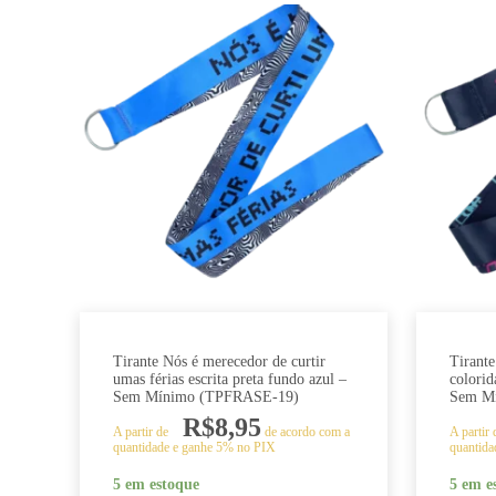
Tirante Nós é merecedor de curtir
Tirante
umas férias escrita preta fundo azul –
colorid
Sem Mínimo (TPFRASE-19)
Sem M
R$
8,95
A partir de
de acordo com a
A partir
quantidade e ganhe 5% no PIX
quantida
5 em estoque
5 em e