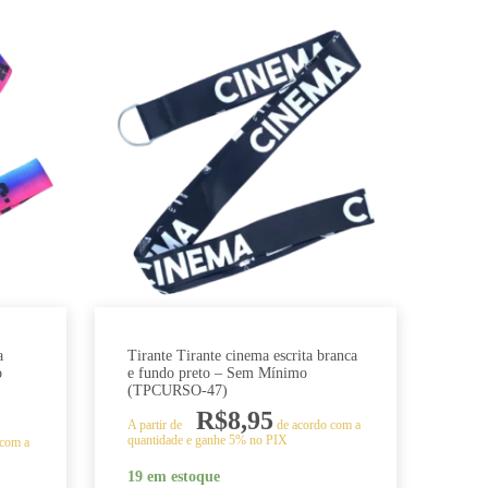
a
Tirante Tirante cinema escrita branca
o
e fundo preto – Sem Mínimo
(TPCURSO-47)
R$
8,95
A partir de
de acordo com a
quantidade e ganhe 5% no PIX
 com a
19 em estoque