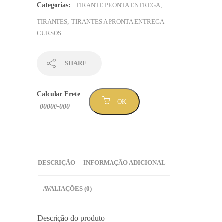
verde
Categorias:
TIRANTE PRONTA ENTREGA
,
e
TIRANTES
,
TIRANTES A PRONTA ENTREGA -
verso
CURSOS
preto
-
Sem
SHARE
Mínimo
(TPCURSO-
Calcular Frete
124
OK
)
quantidade
DESCRIÇÃO
INFORMAÇÃO ADICIONAL
AVALIAÇÕES (0)
Descrição do produto