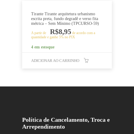
Tirante Tirante arquitetura urbanismo
escrita preta, fundo degradê e verso fita
métrica – Sem Mínimo (TPCURSO-59)
R$
8,95
A partir de
de acordo com a
quantidade e ganhe 5% no PIX
4 em estoque
ADICIONAR AO CARRINHO
Política de Cancelamento, Troca e
Arrependimento