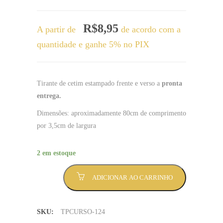
R$
8,95
A partir de
de acordo com a
quantidade e ganhe 5% no PIX
Tirante de cetim estampado frente e verso a
pronta
entrega.
Dimensões: aproximadamente 80cm de comprimento
por 3,5cm de largura
2 em estoque
Tirante
ADICIONAR AO CARRINHO
técnico
em
agropecuaria
SKU:
TPCURSO-124
frente