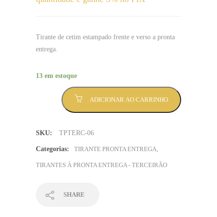
Tirante de cetim estampado frente e verso a pronta
entrega.
13 em estoque
Tirante
ADICIONAR AO CARRINHO
Tercebrabo
-
Sem
SKU:
TPTERC-06
Mínimo
(TPTERC-
Categorias:
TIRANTE PRONTA ENTREGA
,
06)
TIRANTES À PRONTA ENTREGA - TERCEIRÃO
quantidade
SHARE