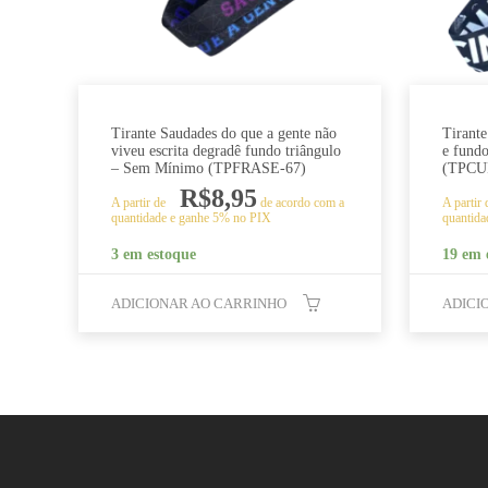
Tirante Saudades do que a gente não
Tirante
viveu escrita degradê fundo triângulo
e fund
– Sem Mínimo (TPFRASE-67)
(TPCU
R$
8,95
A partir de
de acordo com a
A partir
quantidade e ganhe 5% no PIX
quantida
3 em estoque
19 em 
ADICIONAR AO CARRINHO
ADICI