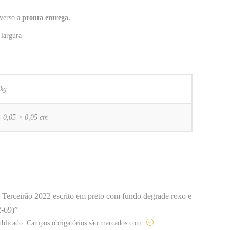
 verso a
pronta entrega.
 largura
 kg
× 0,05 × 0,05 cm
te Terceirão 2022 escrito em preto com fundo degrade roxo e
-69)”
ublicado.
Campos obrigatórios são marcados com