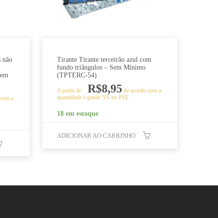
s não
Tirante Tirante terceirão azul com
fundo triângulos – Sem Mínimo
Sem
(TPTERC-54)
R$
8,95
A partir de
de acordo com a
quantidade e ganhe 5% no PIX
 com a
18 em estoque
ADICIONAR AO CARRINHO