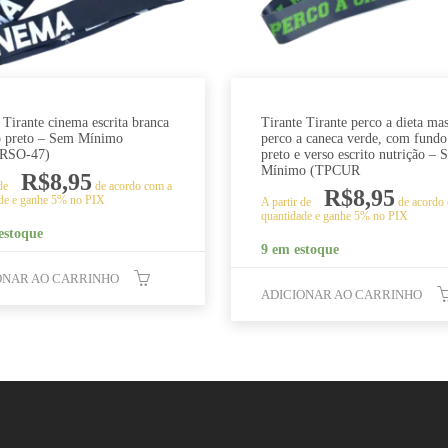
 Tirante cinema escrita branca
Tirante Tirante perco a dieta ma
o preto – Sem Mínimo
perco a caneca verde, com fundo
RSO-47)
preto e verso escrito nutrição – 
Mínimo (TPCUR
R$
8,95
 de
de acordo com a
R$
8,95
de e ganhe 5% no PIX
A partir de
de acordo
quantidade e ganhe 5% no PIX
estoque
9 em estoque
ONAR AO CARRINHO
ADICIONAR AO CARRINHO