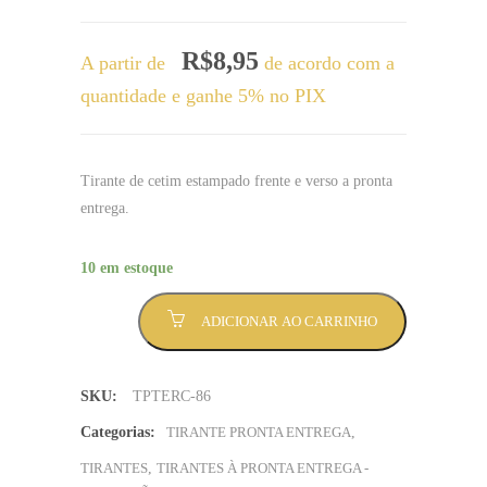
R$
8,95
A partir de
de acordo com a
quantidade e ganhe 5% no PIX
Tirante de cetim estampado frente e verso a pronta
entrega.
10 em estoque
Tirante
ADICIONAR AO CARRINHO
TERCEIRÃO
escrito
em
SKU:
TPTERC-86
branco
com
Categorias:
TIRANTE PRONTA ENTREGA
,
fundo
TIRANTES
,
TIRANTES À PRONTA ENTREGA -
tigre