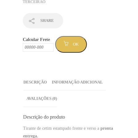
TERCEIRÃO
laranja
e
azul
SHARE
-
Sem
Calcular Frete
Mínimo
OK
(TPTERC-
86)
quantidade
DESCRIÇÃO
INFORMAÇÃO ADICIONAL
AVALIAÇÕES (0)
Descrição do produto
Tirante de cetim estampado frente e verso a
pronta
entrega.