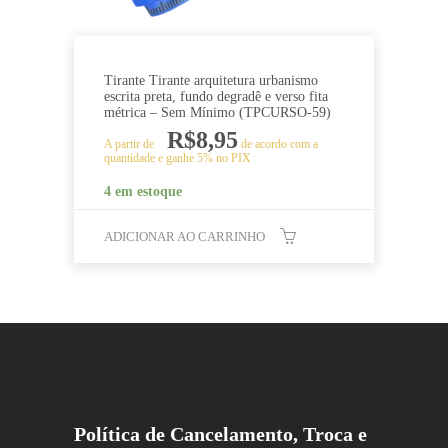
Tirante Tirante arquitetura urbanismo
escrita preta, fundo degradê e verso fita
métrica – Sem Mínimo (TPCURSO-59)
R$
8,95
A partir de
de acordo com a
quantidade e ganhe 5% no PIX
4 em estoque
ADICIONAR AO CARRINHO
Política de Cancelamento, Troca e