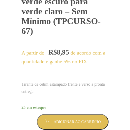
verde escuro para
verde claro – Sem
Mínimo (TPCURSO-
67)
R$
8,95
A partir de
de acordo com a
quantidade e ganhe 5% no PIX
Tirante de cetim estampado frente e verso a pronta
entrega.
25 em estoque
Tirante
ADICIONAR AO CARRINHO
TERCEIRÃO