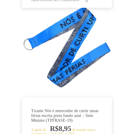
Tirante Nós é merecedor de curtir umas
férias escrita preta fundo azul – Sem
Mínimo (TPFRASE-19)
R$
8,95
A partir de
de acordo com a
quantidade e ganhe 5% no PIX