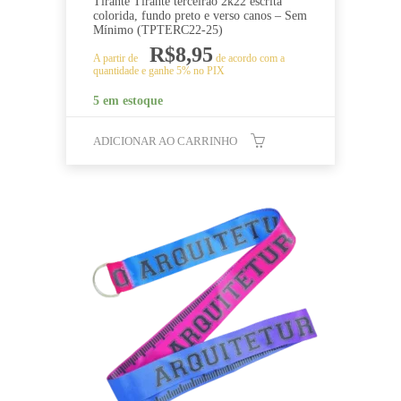
Tirante Tirante terceirão 2k22 escrita
colorida, fundo preto e verso canos – Sem
Mínimo (TPTERC22-25)
R$
8,95
A partir de
de acordo com a
quantidade e ganhe 5% no PIX
5 em estoque
ADICIONAR AO CARRINHO