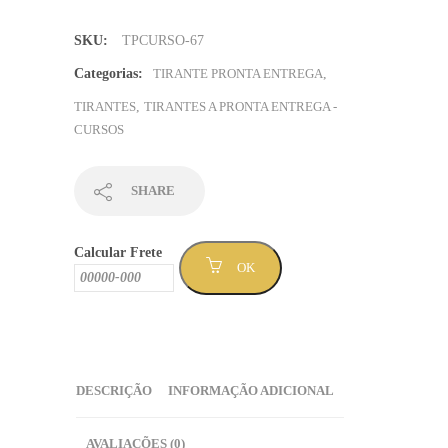
TÉCNICO
AGRÌCOLA
SKU:
TPCURSO-67
em
preto
Categorias:
TIRANTE PRONTA ENTREGA
,
no
TIRANTES
,
TIRANTES A PRONTA ENTREGA -
fundo
CURSOS
degradê
verde
escuro
SHARE
para
verde
Calcular Frete
claro
OK
-
Sem
Mínimo
(TPCURSO-
67)
DESCRIÇÃO
INFORMAÇÃO ADICIONAL
quantidade
AVALIAÇÕES (0)