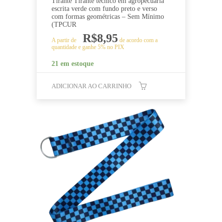
Tirante Tirante técnico em agropecuária
escrita verde com fundo preto e verso
com formas geométricas – Sem Mínimo
(TPCUR
R$
8,95
A partir de
de acordo com a
quantidade e ganhe 5% no PIX
21 em estoque
ADICIONAR AO CARRINHO