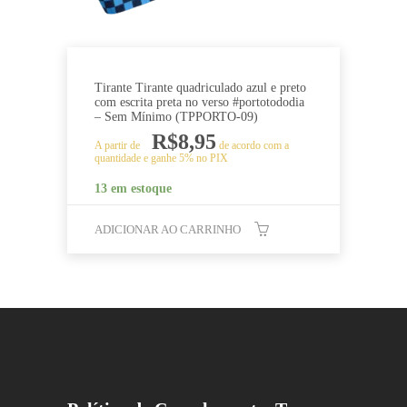
Tirante Tirante quadriculado azul e preto
com escrita preta no verso #portotododia
– Sem Mínimo (TPPORTO-09)
R$
8,95
A partir de
de acordo com a
quantidade e ganhe 5% no PIX
13 em estoque
ADICIONAR AO CARRINHO