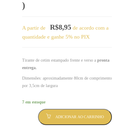
)
R$
8,95
A partir de
de acordo com a
quantidade e ganhe 5% no PIX
Tirante de cetim estampado frente e verso a
pronta
entrega.
Dimensões: aproximadamente 80cm de comprimento
por 3,5cm de largura
7 em estoque
Tirante
ADICIONAR AO CARRINHO
Terceirão
tornado,
tirante