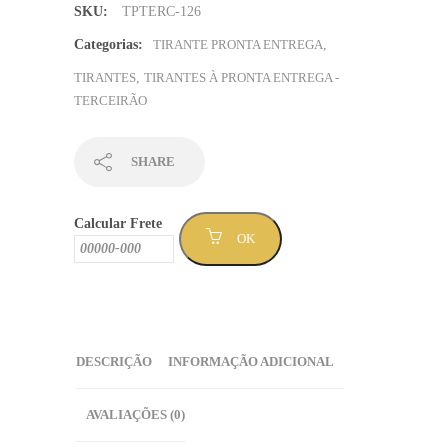
SKU:
TPTERC-126
azul
com
Categorias:
TIRANTE PRONTA ENTREGA
,
escrita
TIRANTES
,
TIRANTES À PRONTA ENTREGA -
em
TERCEIRÃO
contorno
branco
-
SHARE
Sem
Mínimo
Calcular Frete
(TPTERC-
OK
126
)
quantidade
DESCRIÇÃO
INFORMAÇÃO ADICIONAL
AVALIAÇÕES (0)