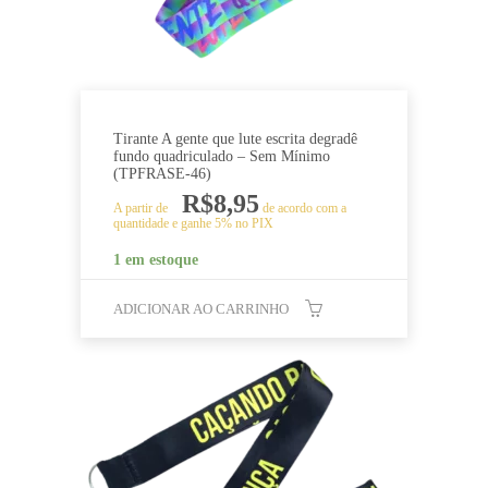
Tirante A gente que lute escrita degradê
fundo quadriculado – Sem Mínimo
(TPFRASE-46)
R$
8,95
A partir de
de acordo com a
quantidade e ganhe 5% no PIX
1 em estoque
ADICIONAR AO CARRINHO