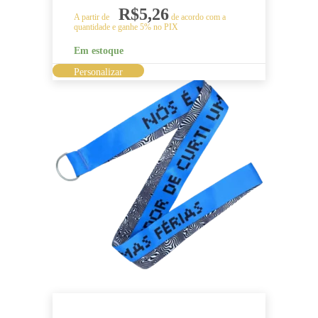
R$
5,26
A partir de
de acordo com a
quantidade e ganhe 5% no PIX
Em estoque
Este
Personalizar
produto
tem
várias
variantes.
As
opções
podem
ser
escolhidas
na
página
do
produto