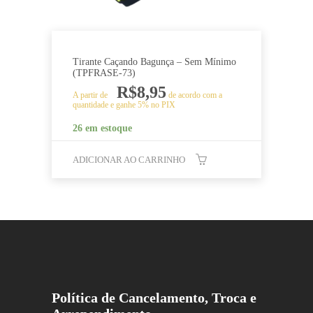
Tirante Caçando Bagunça – Sem Mínimo
(TPFRASE-73)
R$
8,95
A partir de
de acordo com a
quantidade e ganhe 5% no PIX
26 em estoque
ADICIONAR AO CARRINHO
Política de Cancelamento, Troca e