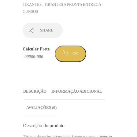
em
TIRANTES
,
TIRANTES A PRONTA ENTREGA -
informática
CURSOS
-
Sem
Mínimo
SHARE
(TPCURSO-
115
Calcular Frete
)
OK
quantidade
DESCRIÇÃO
INFORMAÇÃO ADICIONAL
AVALIAÇÕES (0)
Descrição do produto
Tirante de cetim estampado frente e verso a
pronta