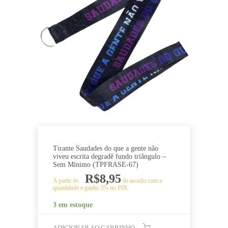
Tirante Saudades do que a gente não
viveu escrita degradê fundo triângulo –
Sem Mínimo (TPFRASE-67)
R$
8,95
A partir de
de acordo com a
quantidade e ganhe 5% no PIX
3 em estoque
ADICIONAR AO CARRINHO