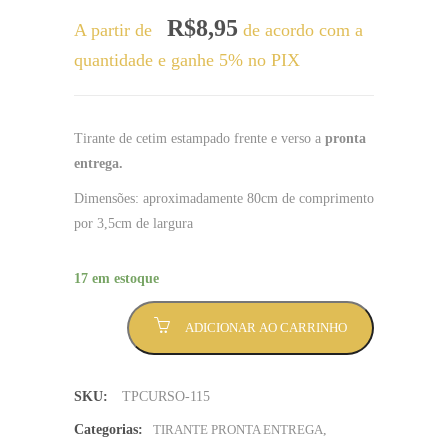
R$
8,95
A partir de
de acordo com a
quantidade e ganhe 5% no PIX
Tirante de cetim estampado frente e verso a
pronta
entrega.
Dimensões: aproximadamente 80cm de comprimento
por 3,5cm de largura
17 em estoque
Tirante
ADICIONAR AO CARRINHO
Tirante
preta
estampa
SKU:
TPCURSO-115
roxa
técnico
Categorias:
TIRANTE PRONTA ENTREGA
,