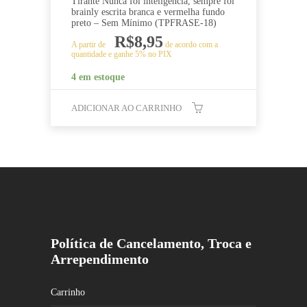
Tirante Nunca foi inteligência, sempre foi
brainly escrita branca e vermelha fundo
preto – Sem Mínimo (TPFRASE-18)
R$
8,95
A partir de
de acordo com a
quantidade e ganhe 5% no PIX
4 em estoque
ADICIONAR AO CARRINHO
Política de Cancelamento, Troca e
Arrependimento
Carrinho