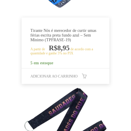
Tirante Nós é merecedor de curtir umas
férias escrita preta fundo azul – Sem
Mínimo (TPFRASE-19)
R$
8,95
A partir de
de acordo com a
quantidade e ganhe 5% no PIX
5 em estoque
ADICIONAR AO CARRINHO