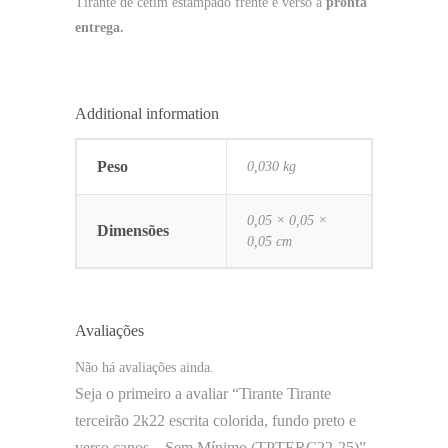
Tirante de cetim estampado frente e verso a
pronta
entrega.
Additional information
Peso
0,030 kg
0,05 × 0,05 ×
Dimensões
0,05 cm
Avaliações
Não há avaliações ainda.
Seja o primeiro a avaliar “Tirante Tirante
terceirão 2k22 escrita colorida, fundo preto e
verso canos – Sem Mínimo (TPTERC22-25)”