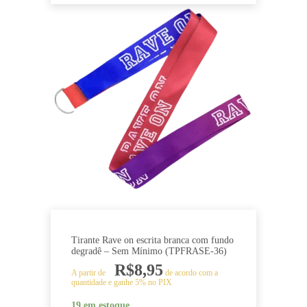
Este
produto
tem
várias
variantes.
As
opções
podem
ser
escolhidas
na
página
do
produto
Tirante Rave on escrita branca com fundo
degradê – Sem Mínimo (TPFRASE-36)
R$
8,95
A partir de
de acordo com a
quantidade e ganhe 5% no PIX
19 em estoque