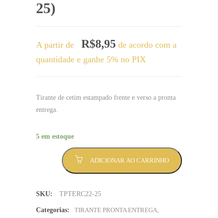
25)
R$
8,95
A partir de
de acordo com a
quantidade e ganhe 5% no PIX
Tirante de cetim estampado frente e verso a pronta
entrega.
5 em estoque
Tirante
ADICIONAR AO CARRINHO
Tirante
terceirão
2k22
SKU:
TPTERC22-25
escrita
colorida,
Categorias:
TIRANTE PRONTA ENTREGA
,