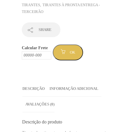
fundo
TIRANTES
,
TIRANTES À PRONTA ENTREGA -
preto
TERCEIRÃO
e
verso
canos
SHARE
-
Sem
Calcular Frete
Mínimo
OK
(TPTERC22-
25)
quantidade
DESCRIÇÃO
INFORMAÇÃO ADICIONAL
AVALIAÇÕES (0)
Descrição do produto