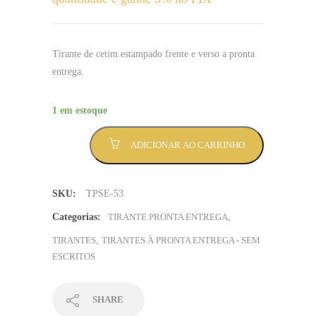
Tirante de cetim estampado frente e verso a pronta
entrega.
1 em estoque
Tirante
ADICIONAR AO CARRINHO
Zebra
verde
e
SKU:
TPSE-53
preto
-
Categorias:
TIRANTE PRONTA ENTREGA
,
Sem
TIRANTES
,
TIRANTES À PRONTA ENTREGA - SEM
Mínimo
ESCRITOS
(TPSE-
53)
quantidade
SHARE