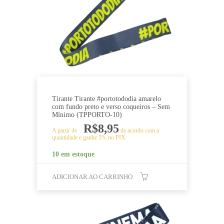
Tirante Tirante #portotododia amarelo
com fundo preto e verso coqueiros – Sem
Mínimo (TPPORTO-10)
R$
8,95
A partir de
de acordo com a
quantidade e ganhe 5% no PIX
10 em estoque
ADICIONAR AO CARRINHO