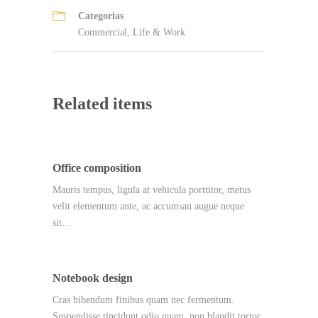
Categorias
Commercial
,
Life & Work
Related items
Office composition
Mauris tempus, ligula at vehicula porttitor, metus
velit elementum ante, ac accumsan augue neque
sit…
Notebook design
Cras bibendum finibus quam nec fermentum.
Suspendisse tincidunt odio quam, non blandit tortor