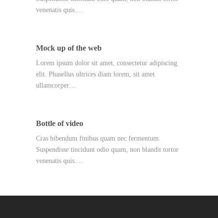
venenatis quis.…
Mock up of the web
Lorem ipsum dolor sit amet, consectetur adipiscing
elit. Phasellus ultrices diam lorem, sit amet
ullamcorper…
Bottle of video
Cras bibendum finibus quam nec fermentum.
Suspendisse tincidunt odio quam, non blandit tortor
venenatis quis.…