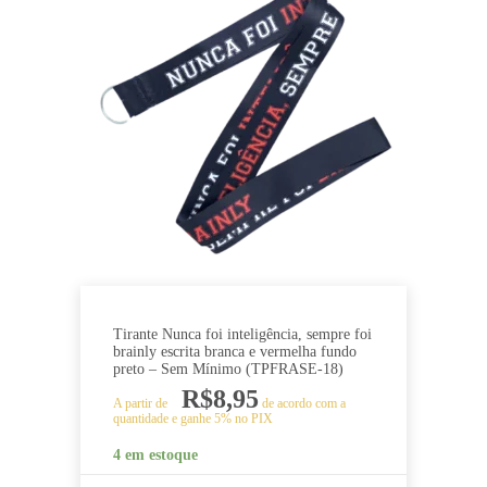
Tirante Nunca foi inteligência, sempre foi
brainly escrita branca e vermelha fundo
preto – Sem Mínimo (TPFRASE-18)
R$
8,95
A partir de
de acordo com a
quantidade e ganhe 5% no PIX
4 em estoque