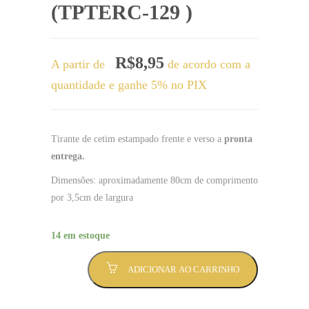
(TPTERC-129 )
R$
8,95
A partir de
de acordo com a
quantidade e ganhe 5% no PIX
Tirante de cetim estampado frente e verso a
pronta
entrega.
Dimensões: aproximadamente 80cm de comprimento
por 3,5cm de largura
14 em estoque
Tirante
ADICIONAR AO CARRINHO
frase
se
o