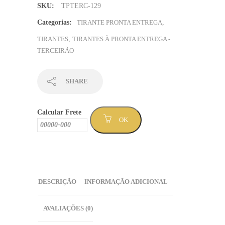
SKU:
TPTERC-129
vestibular
me
Categorias:
TIRANTE PRONTA ENTREGA
,
rejeira
TIRANTES
,
TIRANTES À PRONTA ENTREGA -
a
TERCEIRÃO
bebida
me
aceita
SHARE
degradê
roxo-
Calcular Frete
rosa
OK
-
Sem
Mínimo
(TPTERC-
129
DESCRIÇÃO
INFORMAÇÃO ADICIONAL
)
quantidade
AVALIAÇÕES (0)