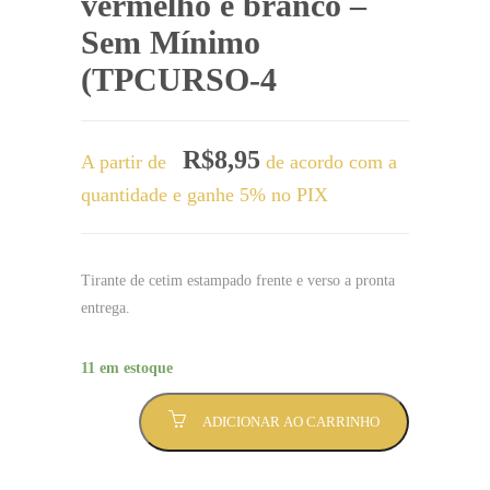
vermelho e branco –
Sem Mínimo
(TPCURSO-4
R$
8,95
A partir de
de acordo com a
quantidade e ganhe 5% no PIX
Tirante de cetim estampado frente e verso a pronta
entrega.
11 em estoque
Tirante
ADICIONAR AO CARRINHO
Tirante
ciências
contábeis