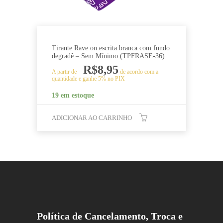
Tirante Rave on escrita branca com fundo
degradê – Sem Mínimo (TPFRASE-36)
R$
8,95
A partir de
de acordo com a
quantidade e ganhe 5% no PIX
19 em estoque
ADICIONAR AO CARRINHO
Política de Cancelamento, Troca e