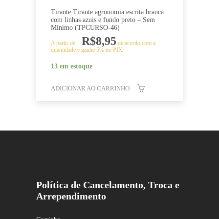
Tirante Tirante agronomia escrita branca
com linhas azuis e fundo preto – Sem
Mínimo (TPCURSO-46)
R$
8,95
A partir de
de acordo com a
quantidade e ganhe 5% no PIX
13 em estoque
ADICIONAR AO CARRINHO
Política de Cancelamento, Troca e
Arrependimento