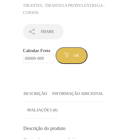
em
TIRANTES
,
TIRANTES A PRONTA ENTREGA -
verde
CURSOS
e
laranja
e
SHARE
verso
chamas
Calcular Frete
-
OK
Sem
Mínimo
(TPCURSO-
87
)
DESCRIÇÃO
INFORMAÇÃO ADICIONAL
quantidade
AVALIAÇÕES (0)
Descrição do produto