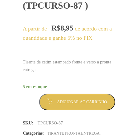
(TPCURSO-87 )
R$
8,95
A partir de
de acordo com a
quantidade e ganhe 5% no PIX
Tirante de cetim estampado frente e verso a pronta
entrega.
5 em estoque
Tirante
ADICIONAR AO CARRINHO
Tirante
Fisioterapia
preta
SKU:
TPCURSO-87
com
escrita
Categorias:
TIRANTE PRONTA ENTREGA
,