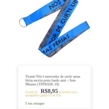
Tirante Nós é merecedor de curtir umas
férias escrita preta fundo azul – Sem
Mínimo (TPFRASE-19)
R$
8,95
A partir de
de acordo com a
quantidade e ganhe 5% no PIX
5 em estoque