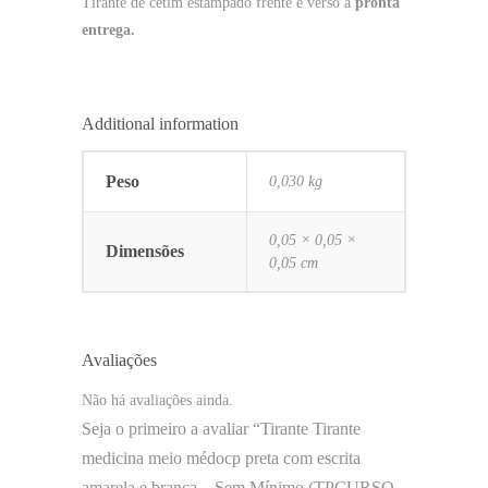
Tirante de cetim estampado frente e verso a
pronta
entrega.
Additional information
Peso
0,030 kg
0,05 × 0,05 ×
Dimensões
0,05 cm
Avaliações
Não há avaliações ainda.
Seja o primeiro a avaliar “Tirante Tirante
medicina meio médocp preta com escrita
amarela e branca – Sem Mínimo (TPCURSO-