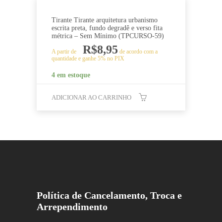
Tirante Tirante arquitetura urbanismo
escrita preta, fundo degradê e verso fita
métrica – Sem Mínimo (TPCURSO-59)
R$
8,95
A partir de
de acordo com a
quantidade e ganhe 5% no PIX
4 em estoque
ADICIONAR AO CARRINHO
Política de Cancelamento, Troca e
Arrependimento