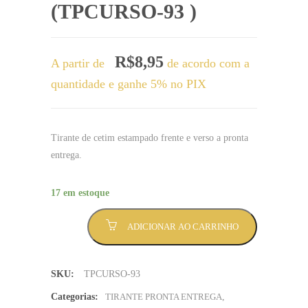
(TPCURSO-93 )
R$
8,95
A partir de
de acordo com a
quantidade e ganhe 5% no PIX
Tirante de cetim estampado frente e verso a pronta
entrega.
17 em estoque
Tirante
ADICIONAR AO CARRINHO
Tirante
medicina
meio
SKU:
TPCURSO-93
médocp
preta
Categorias:
TIRANTE PRONTA ENTREGA
,