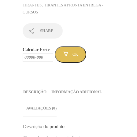
com
TIRANTES
,
TIRANTES A PRONTA ENTREGA -
escrita
CURSOS
amarela
e
branca
SHARE
-
Sem
Calcular Frete
Mínimo
OK
(TPCURSO-
93
)
quantidade
DESCRIÇÃO
INFORMAÇÃO ADICIONAL
AVALIAÇÕES (0)
Descrição do produto