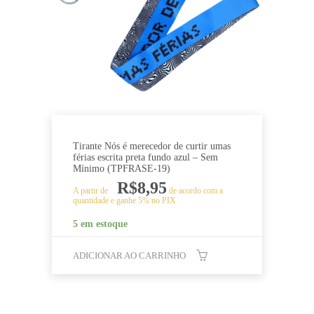
Tirante Nós é merecedor de curtir umas
férias escrita preta fundo azul – Sem
Mínimo (TPFRASE-19)
R$
8,95
A partir de
de acordo com a
quantidade e ganhe 5% no PIX
5 em estoque
ADICIONAR AO CARRINHO