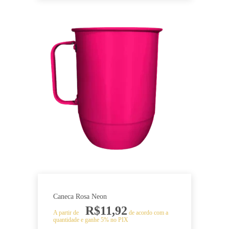
Este
produto
tem
várias
variantes.
As
opções
podem
ser
escolhidas
na
página
do
produto
Caneca Rosa Neon
R$
11,92
A partir de
de acordo com a
quantidade e ganhe 5% no PIX