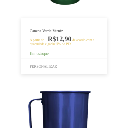
do
produto
Caneca Verde Verniz
R$
12,90
A partir de
de acordo com a
quantidade e ganhe 5% no PIX
Em estoque
PERSONALIZAR
Este
produto
tem
várias
variantes.
As
opções
podem