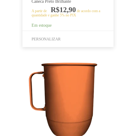
Caneca Preto Brilhante
R$
12,90
A partir de
de acordo com a
quantidade e ganhe 5% no PIX
Em estoque
PERSONALIZAR
Este
produto
tem
várias
variantes.
As
opções
podem
ser
escolhidas
na
página
do