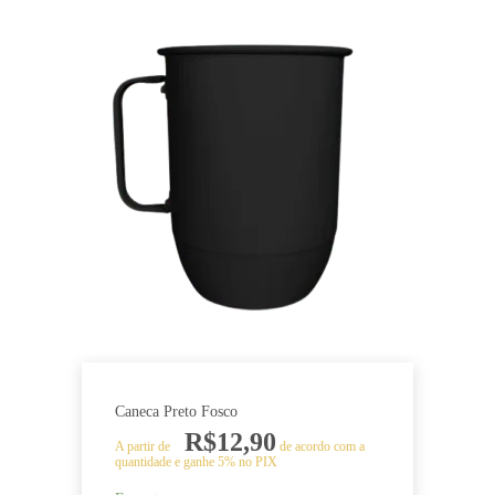
produto
tem
várias
variantes.
As
opções
podem
ser
escolhidas
na
página
do
produto
Caneca Preto Fosco
R$
12,90
A partir de
de acordo com a
quantidade e ganhe 5% no PIX