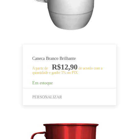
escolhidas
na
página
do
produto
Caneca Branco Brilhante
R$
12,90
A partir de
de acordo com a
quantidade e ganhe 5% no PIX
Em estoque
PERSONALIZAR
Este
produto
tem
várias
variantes.