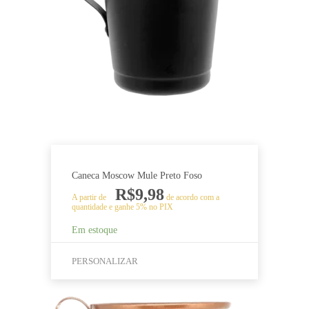
variantes.
As
opções
podem
ser
escolhidas
na
página
do
produto
Caneca Moscow Mule Preto Foso
R$
9,98
A partir de
de acordo com a
quantidade e ganhe 5% no PIX
Em estoque
PERSONALIZAR
Este
produto