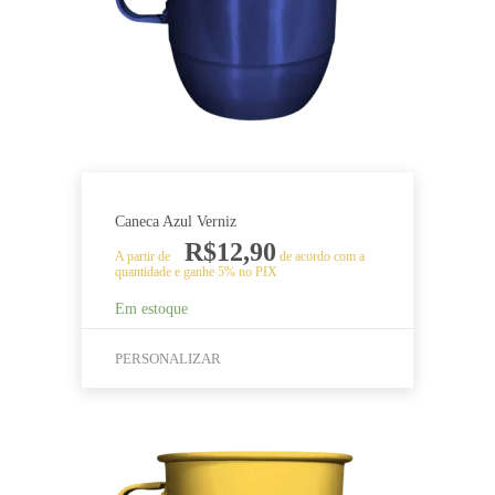
ser
escolhidas
na
página
do
produto
Caneca Azul Verniz
R$
12,90
A partir de
de acordo com a
quantidade e ganhe 5% no PIX
Em estoque
PERSONALIZAR
Este
produto
tem
várias