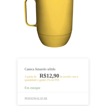
variantes.
As
opções
podem
ser
escolhidas
na
página
do
produto
Caneca Amarelo sólido
R$
12,90
A partir de
de acordo com a
quantidade e ganhe 5% no PIX
Em estoque
PERSONALIZAR