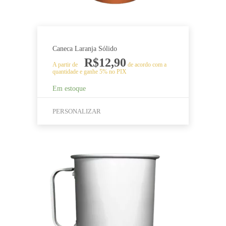
produto
Caneca Laranja Sólido
R$
12,90
A partir de
de acordo com a
quantidade e ganhe 5% no PIX
Em estoque
PERSONALIZAR
Este
produto
tem
várias
variantes.
As
opções
podem
ser