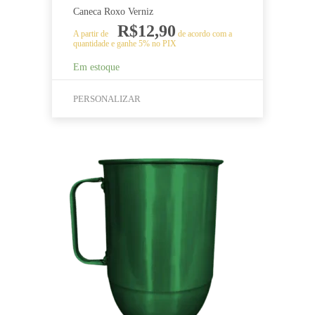
Caneca Roxo Verniz
R$
12,90
A partir de
de acordo com a
quantidade e ganhe 5% no PIX
Em estoque
PERSONALIZAR
Este
produto
tem
várias
variantes.
As
opções
podem
ser
escolhidas
na
página