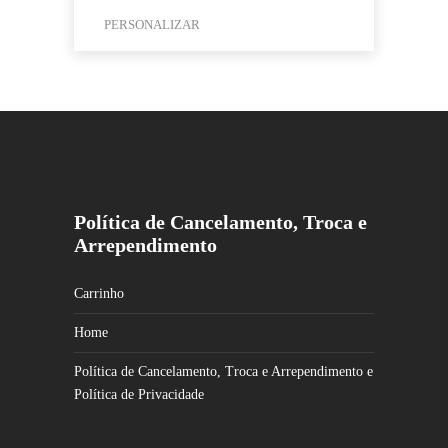
PERSONALIZAR
Este
produto
tem
várias
variantes.
As
opções
Política de Cancelamento, Troca e
podem
Arrependimento
ser
escolhidas
na
Carrinho
página
Home
do
produto
Política de Cancelamento, Troca e Arrependimento e
Política de Privacidade