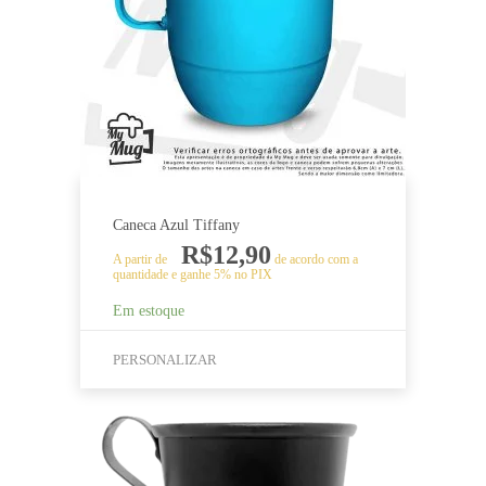
do
produto
Caneca Azul Tiffany
R$
12,90
A partir de
de acordo com a
quantidade e ganhe 5% no PIX
Em estoque
PERSONALIZAR
Este
produto
tem
várias