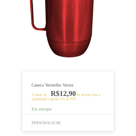
As
opções
podem
ser
escolhidas
na
página
do
produto
Caneca Vermelho Verniz
R$
12,90
A partir de
de acordo com a
quantidade e ganhe 5% no PIX
Em estoque
PERSONALIZAR
Este