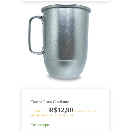
Este
produto
tem
várias
variantes.
As
opções
podem
ser
escolhidas
na
página
do
produto
Caneca Prata Cintilante
R$
12,90
A partir de
de acordo com a
quantidade e ganhe 5% no PIX
Em estoque