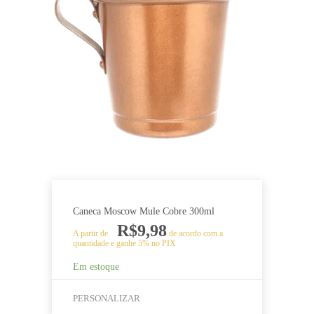
tem
várias
variantes.
As
opções
podem
ser
escolhidas
na
página
do
produto
Caneca Moscow Mule Cobre 300ml
R$
9,98
A partir de
de acordo com a
quantidade e ganhe 5% no PIX
Em estoque
PERSONALIZAR