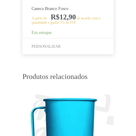
Caneca Branco Fosco
R$
12,90
A partir de
de acordo com a
quantidade e ganhe 5% no PIX
Em estoque
PERSONALIZAR
Este
produto
tem
Produtos relacionados
várias
variantes.
As
opções
podem
ser
escolhidas
na
página