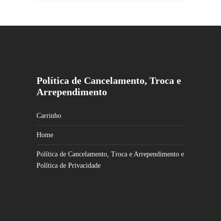
Este
produto
tem
várias
variantes.
As
opções
Política de Cancelamento, Troca e
podem
Arrependimento
ser
escolhidas
na
Carrinho
página
Home
do
produto
Política de Cancelamento, Troca e Arrependimento e
Política de Privacidade