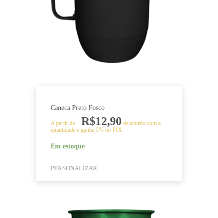
podem
ser
escolhidas
na
página
do
produto
Caneca Preto Fosco
R$
12,90
A partir de
de acordo com a
quantidade e ganhe 5% no PIX
Em estoque
PERSONALIZAR
Este
produto
tem