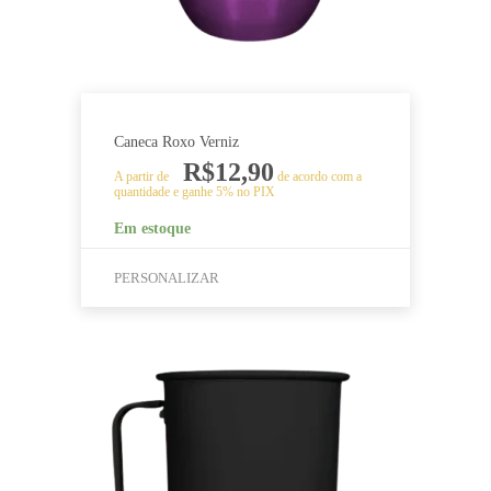
página
do
produto
Caneca Roxo Verniz
R$
12,90
A partir de
de acordo com a
quantidade e ganhe 5% no PIX
Em estoque
PERSONALIZAR
Este
produto
tem
várias
variantes.
As
opções