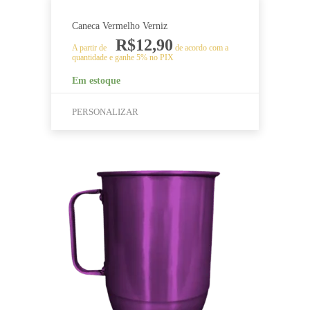
Caneca Vermelho Verniz
R$
12,90
A partir de
de acordo com a
quantidade e ganhe 5% no PIX
Em estoque
PERSONALIZAR
Este
produto
tem
várias
variantes.
As
opções
podem
ser
escolhidas
na