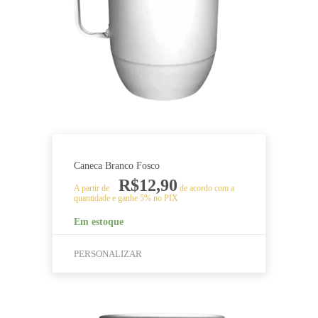
podem
ser
escolhidas
na
página
do
produto
Caneca Branco Fosco
R$
12,90
A partir de
de acordo com a
quantidade e ganhe 5% no PIX
Em estoque
PERSONALIZAR
Este
produto
tem