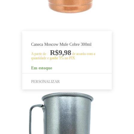
Caneca Moscow Mule Cobre 300ml
R$
9,98
A partir de
de acordo com a
quantidade e ganhe 5% no PIX
Em estoque
PERSONALIZAR
Este
produto
tem
várias
variantes.
As
opções