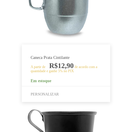
podem
ser
escolhidas
na
página
do
produto
Caneca Prata Cintilante
R$
12,90
A partir de
de acordo com a
quantidade e ganhe 5% no PIX
Em estoque
PERSONALIZAR
Este
produto
tem
várias