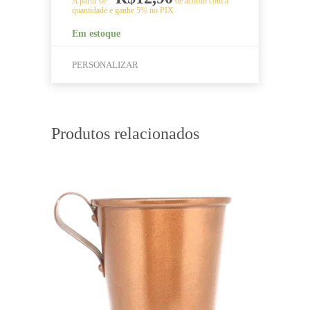
A partir de
de acordo com a
quantidade e ganhe 5% no PIX
Em estoque
PERSONALIZAR
Este
produto
tem
Produtos relacionados
várias
variantes.
As
opções
podem
ser
escolhidas
na
página
do
produto