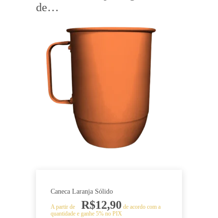
de…
Caneca Laranja Sólido
R$
12,90
A partir de
de acordo com a
quantidade e ganhe 5% no PIX