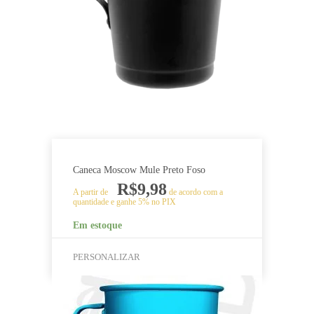
variantes.
As
opções
podem
ser
escolhidas
na
página
do
produto
Caneca Moscow Mule Preto Foso
R$
9,98
A partir de
de acordo com a
quantidade e ganhe 5% no PIX
Em estoque
PERSONALIZAR
Este
produto