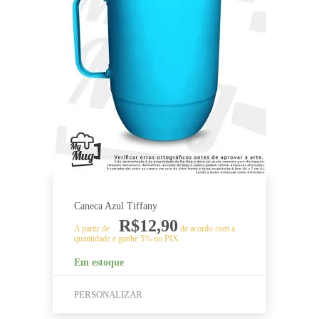
tem
várias
variantes.
As
opções
podem
ser
escolhidas
na
página
do
produto
Caneca Azul Tiffany
R$
12,90
A partir de
de acordo com a
quantidade e ganhe 5% no PIX
Em estoque
PERSONALIZAR