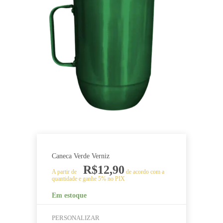
várias
variantes.
As
opções
podem
ser
escolhidas
na
página
do
produto
Caneca Verde Verniz
R$
12,90
A partir de
de acordo com a
quantidade e ganhe 5% no PIX
Em estoque
PERSONALIZAR