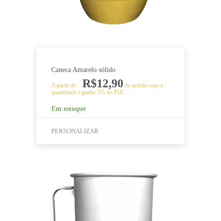
página
do
produto
Caneca Amarelo sólido
R$
12,90
A partir de
de acordo com a
quantidade e ganhe 5% no PIX
Em estoque
PERSONALIZAR
Este
produto
tem
várias
variantes.
As
opções