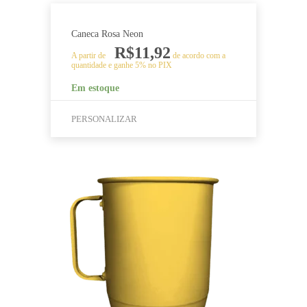
Caneca Rosa Neon
R$
11,92
A partir de
de acordo com a
quantidade e ganhe 5% no PIX
Em estoque
PERSONALIZAR
Este
produto
tem
várias
variantes.
As
opções
podem
ser
escolhidas
na