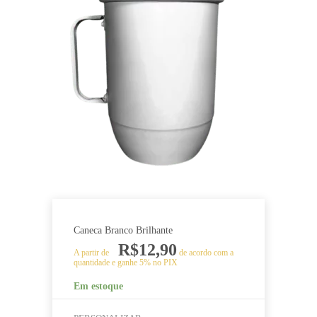
várias
variantes.
As
opções
podem
ser
escolhidas
na
página
do
produto
Caneca Branco Brilhante
R$
12,90
A partir de
de acordo com a
quantidade e ganhe 5% no PIX
Em estoque