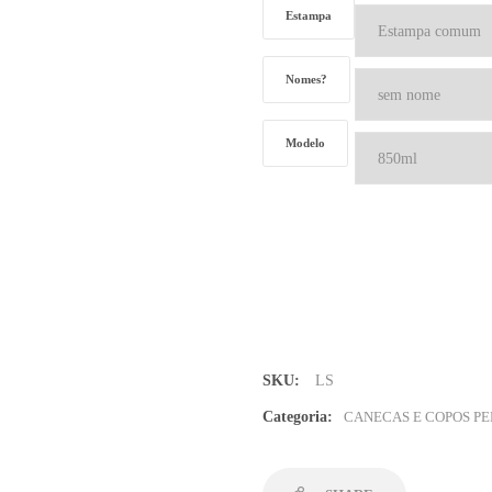
Estampa
Nomes?
Modelo
Caneca
Laranja
Sólido
quantidade
SKU:
LS
Categoria:
CANECAS E COPOS PE