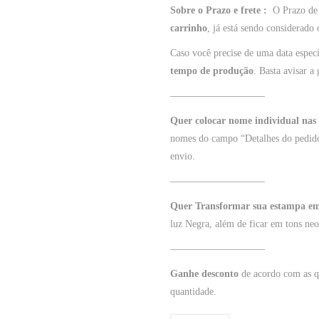
Sobre o Prazo e frete :
O Prazo de 
carrinho
, já está sendo considerado
Caso você precise de uma data especí
tempo de produção
. Basta avisar a 
—————————–
Quer colocar nome individual nas
nomes do campo “Detalhes do pedido
envio.
—————————–
Quer Transformar sua estampa e
luz Negra, além de ficar em tons neo
—————————–
Ganhe desconto
de acordo com as qu
quantidade.