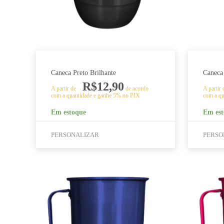
Caneca Preto Brilhante
Caneca
R$
12,90
A partir de
de acordo
A partir
com a quantidade e ganhe 5% no PIX
com a qu
Em estoque
Em est
PERSONALIZAR
PERSO
Este
Este
produto
produto
tem
tem
várias
várias
variantes.
variantes.
As
As
opções
opções