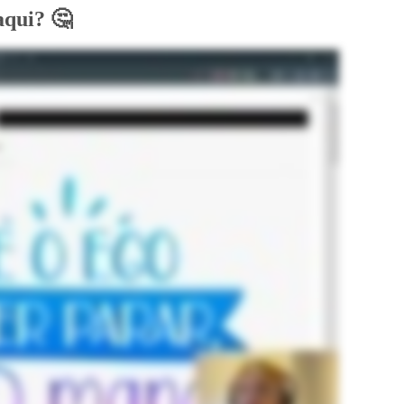
aqui? 🤔