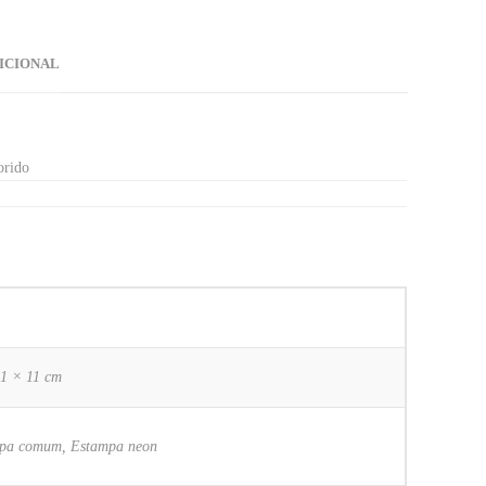
ICIONAL
orido
11 × 11 cm
pa comum, Estampa neon