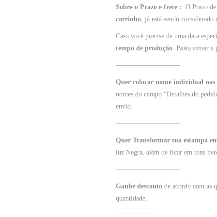
Sobre o Prazo e frete :
O Prazo de 
carrinho
, já está sendo considerado
Caso você precise de uma data especí
tempo de produção
. Basta avisar a 
—————————–
Quer colocar nome individual nas
nomes do campo “Detalhes do pedido
envio.
—————————–
Quer Transformar sua estampa e
luz Negra, além de ficar em tons neo
—————————–
Ganhe desconto
de acordo com as qu
quantidade.