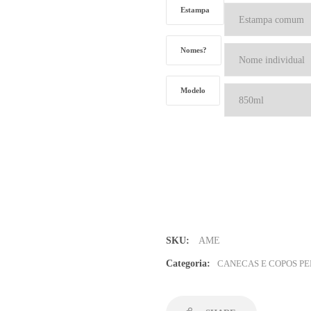
Estampa
Nomes?
Modelo
Caneca
Amarelo
sólido
quantidade
SKU:
AME
Categoria:
CANECAS E COPOS PE