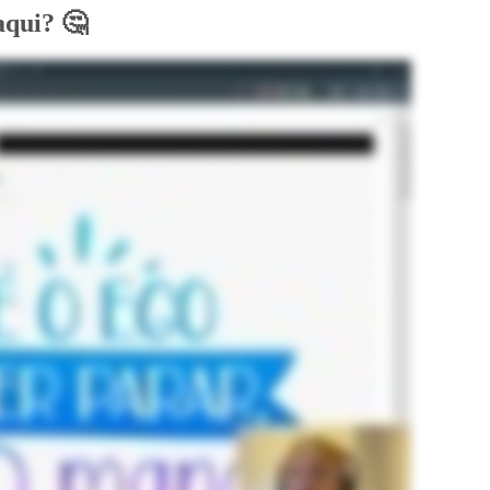
aqui? 🤔