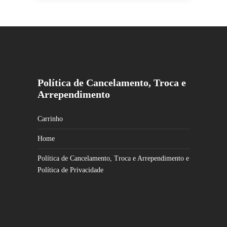
Este
produto
tem
várias
variantes.
As
opções
Política de Cancelamento, Troca e
podem
Arrependimento
ser
escolhidas
na
Carrinho
página
Home
do
produto
Política de Cancelamento, Troca e Arrependimento e
Política de Privacidade