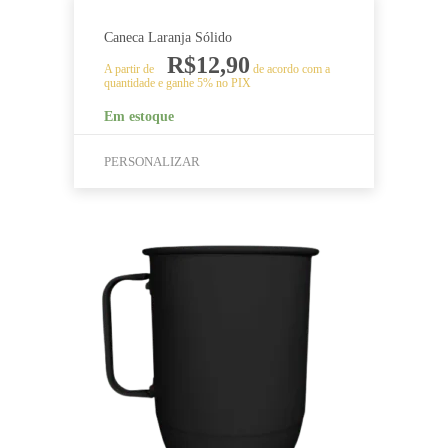
Caneca Laranja Sólido
R$
12,90
A partir de
de acordo com a
quantidade e ganhe 5% no PIX
Em estoque
PERSONALIZAR
Este
produto
tem
várias
variantes.
As
opções
podem
ser
escolhidas
na