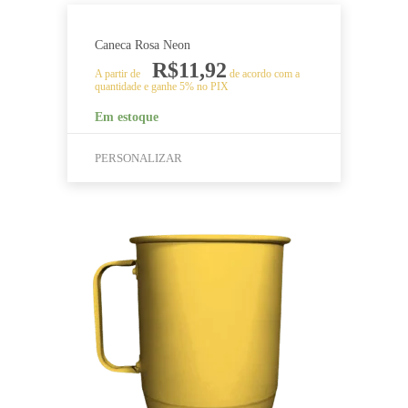
Caneca Rosa Neon
R$
11,92
A partir de
de acordo com a
quantidade e ganhe 5% no PIX
Em estoque
PERSONALIZAR
Este
produto
tem
várias
variantes.
As
opções
podem
ser
escolhidas
na