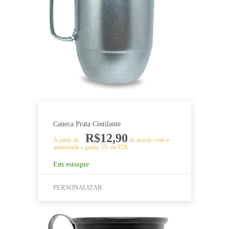
variantes.
As
opções
podem
ser
escolhidas
na
página
do
produto
Caneca Prata Cintilante
R$
12,90
A partir de
de acordo com a
quantidade e ganhe 5% no PIX
Em estoque
PERSONALIZAR
Este
produto