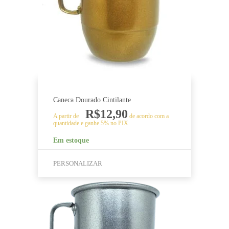
podem
ser
escolhidas
na
página
do
produto
Caneca Dourado Cintilante
R$
12,90
A partir de
de acordo com a
quantidade e ganhe 5% no PIX
Em estoque
PERSONALIZAR
Este
produto
tem
várias