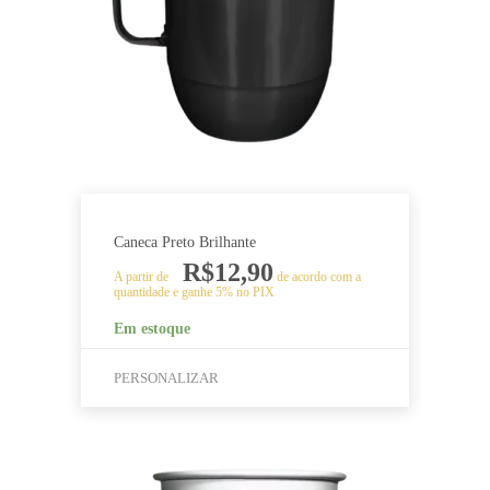
podem
ser
escolhidas
na
página
do
produto
Caneca Preto Brilhante
R$
12,90
A partir de
de acordo com a
quantidade e ganhe 5% no PIX
Em estoque
PERSONALIZAR
Este
produto
tem