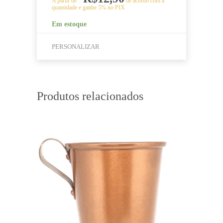
A partir de
de acordo com a
quantidade e ganhe 5% no PIX
Em estoque
PERSONALIZAR
Este
produto
tem
Produtos relacionados
várias
variantes.
As
opções
podem
ser
escolhidas
na
página
do
produto