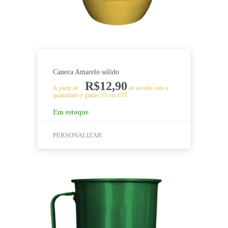
página
do
produto
Caneca Amarelo sólido
R$
12,90
A partir de
de acordo com a
quantidade e ganhe 5% no PIX
Em estoque
PERSONALIZAR
Este
produto
tem
várias
variantes.
As
opções