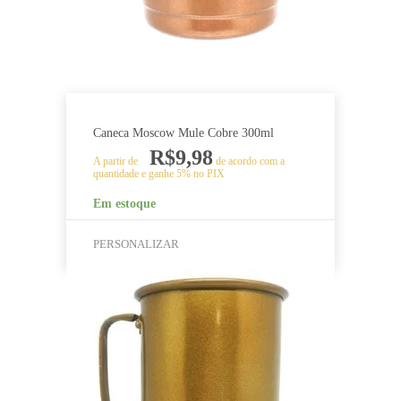
Caneca Moscow Mule Cobre 300ml
R$
9,98
A partir de
de acordo com a
quantidade e ganhe 5% no PIX
Em estoque
PERSONALIZAR
Este
produto
tem
várias
variantes.
As
opções