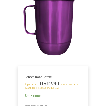
várias
variantes.
As
opções
podem
ser
escolhidas
na
página
do
produto
Caneca Roxo Verniz
R$
12,90
A partir de
de acordo com a
quantidade e ganhe 5% no PIX
Em estoque