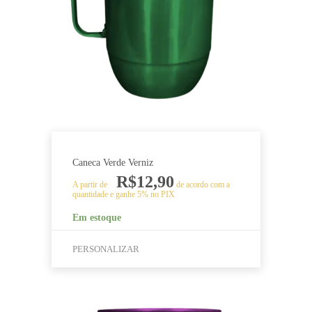
podem
ser
escolhidas
na
página
do
produto
Caneca Verde Verniz
R$
12,90
A partir de
de acordo com a
quantidade e ganhe 5% no PIX
Em estoque
PERSONALIZAR
Este
produto
tem