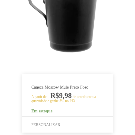
tem
várias
variantes.
As
opções
podem
ser
escolhidas
na
página
do
produto
Caneca Moscow Mule Preto Foso
R$
9,98
A partir de
de acordo com a
quantidade e ganhe 5% no PIX
Em estoque
PERSONALIZAR