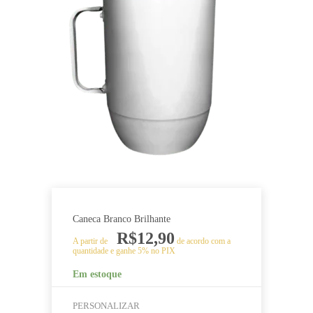
várias
variantes.
As
opções
podem
ser
escolhidas
na
página
do
produto
Caneca Branco Brilhante
R$
12,90
A partir de
de acordo com a
quantidade e ganhe 5% no PIX
Em estoque
PERSONALIZAR