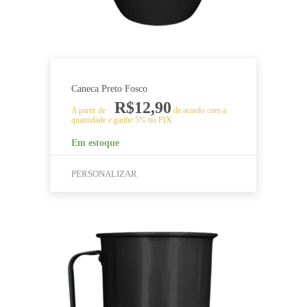
página
do
produto
Caneca Preto Fosco
R$
12,90
A partir de
de acordo com a
quantidade e ganhe 5% no PIX
Em estoque
PERSONALIZAR
Este
produto
tem
várias
variantes.
As
opções